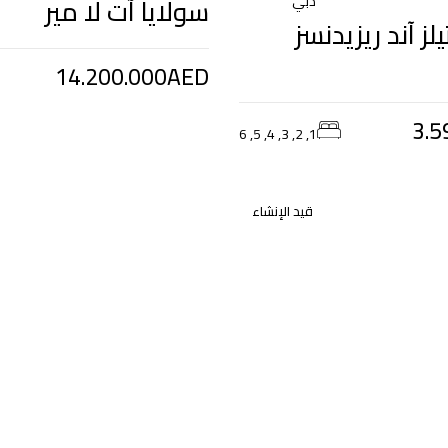
سولايا آت لا مير
دبي
يلز آند ريزيدنسز
14.200.000AED
3.5
1, 2, 3, 4, 5, 6
قيد الإنشاء