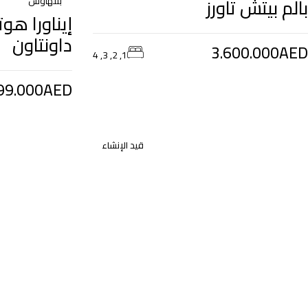
بالم بيتش تاورز
بنتهاوس
إيناورا هوت
داونتاون
3.600.000AED
1, 2, 3, 4
99.000AED
قيد الإنشاء