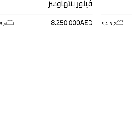
ڤيلور بنتهاوسز
8.250.000AED
4, 5
2, 3, 4, 5