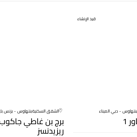
قيد الإنشاء
نتهاوس
دبي الميناء
الشقق السكنية
بنتهاوس
بزنس با
ر 1
برج بن غاطي جاكوب 
ريزيدنسز