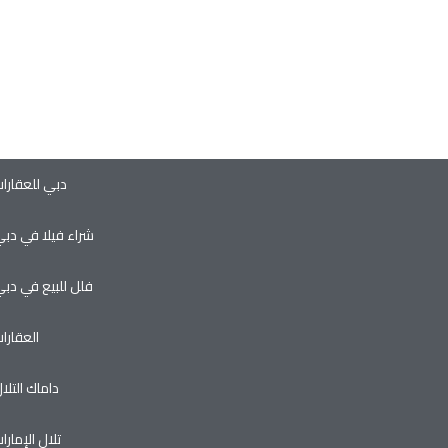
ر، وفرص الاستثمار الواعدة في سوق العقارات المتنامي في دبي.
دبي للعقارا
شراء فيلا في دب
فلل للبيع في دب
العقارا
داماك التلا
تلال الإمارا