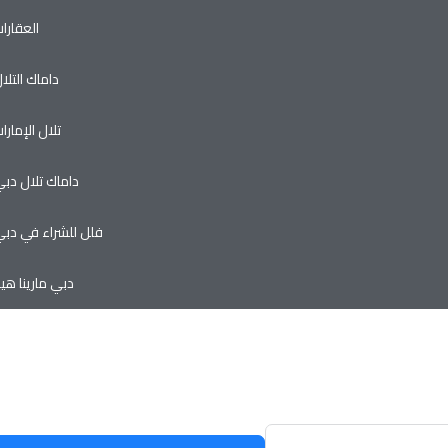
العقارا
داماك التلا
تلال الإمارا
داماك تلال دب
فلل للشراء في دب
دبي مارينا هيل