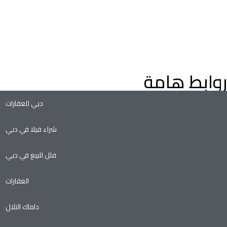
اعثر على عقارات فاخرة للبيع في دبي، فلل وشقق، مع إرشادات م
خبراء العقارات في دبي. استكشف عقارات دبي على الخريطة، وعقارا
التملك الحر، وفرص الاستثمار الواعدة في سوق العقارات المتنامي ف
دبي.
روابط هامة
دبي للعقارات
شراء فيلا في دبي
فلل للبيع في دبي
العقارات
داماك التلال