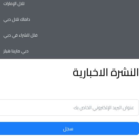
تلال الإمارات
داماك تلال دبي
فلل للشراء في دبي
دبي مارينا هيلز
النشرة الاخبارية
توفير الوقت وسهولة تأجير أو بيع الممتلكات الخاصة بك مع أدنى نسب
في سوق العقارات.
سجل