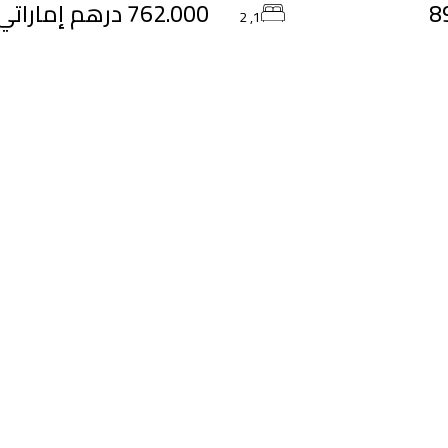
8
762.000 درهم إماراتي
1, 2