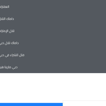
العقارا
داماك التلا
تلال الإمارا
داماك تلال دب
فلل للشراء في دب
دبي مارينا هيل