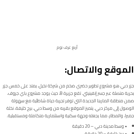
أربع غرف نوم
الموقع والاتصال:
جزر دبي هو مشروع تطوير حضري ضخم من شركة نخيل، يمتد على خمس جزر
بحرية متصلة عبر جسر إنفينيتي. تقع جزيرة B، حيث يوجد مشروع باي جروف،
ضمن منطقة المارينا الجديدة التي توفر تجربة حياة شاطئية مع سهولة
الوصول إلى مركز دبي. يتميز الموقع بقربه من وسط دبي، برج خليفة، نخلة
جميرا، والمطار، مما يجعله وجهة سكنية واستثمارية متكاملة ومستقبلية.
• وسط مدينة دبي – 20 دقيقة
• برج خليفة – 20 دقيقة