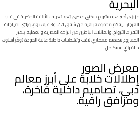
البحرية
عزيزي أمير هو مشروع سكني عصري يُعيد تعريف الأناقة الحضرية في قلب
الفرجان. يقدّم مجموعة راقية من شقق 1، 2، و3 غرف نوم، ويُلبّي احتياجات
الأفراد، الأزواج، والعائلات الباحثين عن الراحة العصرية والعملية. يتميز
المشروع بتصميم معماري لافت وتشطيبات داخلية عالية الجودة توفّر أسلوب
حياة راقٍ ومتكامل.
• تاريخ الإنجاز
الموقع
معرض الصور
خطة الدفع :
نوع المشروع
موضوع
المطور :
من الربع الثالث 2028 إلى الربع
جزر دبي – جزيرة B، منطقة
خطة دفع سهل 70/30
شقق وبنتهاوس
نخيل
فاخر شاطئي
إطلالات خلابة على أبرز معالم
الثاني 2029
المارينا
دبي، تصاميم داخلية فاخرة،
ومرافق راقية.