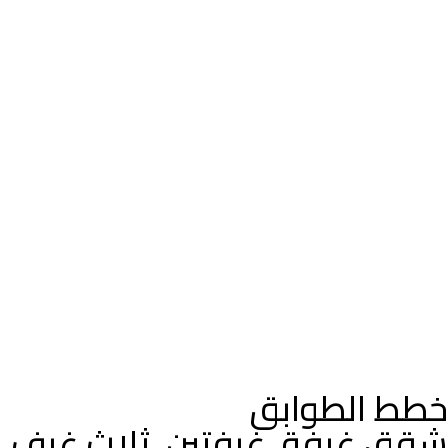
خطط الطوابق
شقق غرفة، غرفتين، ثلاث غرف،