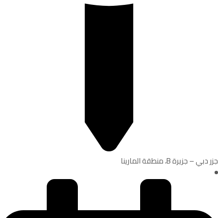
جزر دبي – جزيرة B، منطقة المارينا