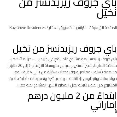
باي جروف ريزيدنسز من
نخيل
الصفحة الرئيسية
/
استراتيجيات تسويق العقار
/ Bay Grove Residences
باي جروف ريزيدنسز من نخيل
باي جروف ريزيدنسز هو مشروع فاخر يقع في جزر دبي – جزيرة B، ضمن
منطقة المارينا. يتميز المشروع بمباني متوسطة الارتفاع (7 إلى 20 طابق)
مصممة بأسلوب معاصر، ويوفر وحدات سكنية من 1 إلى 4 غرف نوم،
دوبلكسات، وبنتهاوس بإطلالات بحرية مباشرة وتصميمات داخلية فاخرة.
المشروع من تطوير شركة نخيل، المطور الشهير لمشروع نخلة جميرا.
ابتداءً من 2 مليون درهم
إماراتي