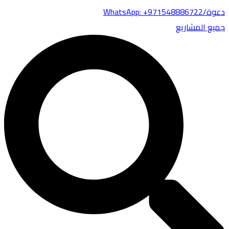
WhatsApp: +97154888672
يع المشاريع