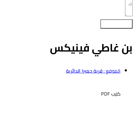
تسجيل اهتمامك
ن غاطي فينيكس
الموقع :
قرية جميرا الدائرية
كتيب PDF