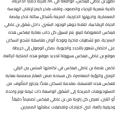
تظهر بن غاطي فينكس، الواقعة في JVC (قرية جميرا الدائرية)،
حية شعرية للإحياء والصمود، وتقف بفخر كرمز لإتقان الهندسة
معمارية. واجهتها الخارجية، المزينة بأشكال سائلة تذكر برقصة
حياة الإيقاعية، تلتقط جوهر الوجود البشري. داخل شقق بن غاطي
نكس المعروضة للبيع، يتم تنسيق كل جانب بعناية ليعكس هذه
سردية، مع تشطيبات فاخرة ولوحة ألوان متناسقة تشجع السكان
ى احتضان شعور بالتجدد والحيوية. يمكن الوصول إلى خريطة
قع بن غاطي فينكس بسهولة لتحديد موقع هذه الملكية الرائعة.
من علامة بن غاطي فينكس في تكاملها السلس بين الرقي
زمني والرؤية المعاصرة. كل مساحة ضمن العقار مصممة بعناية
عكس هذه الفلسفة، مقدمة للسكان ملاذًا يتجاوز المألوف. من
استوديوهات المريحة إلى الشقق الواسعة ذات غرفة نوم واحدة
 اثنتين، تعرض كل زاوية من بن غاطي فينكس تصميماً دقيقاً
رفية رائعة، تلبي احتياجات وتفضيلات عملائها المميزين.