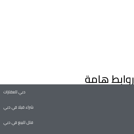
اعثر على عقارات فاخرة للبيع في دبي، فلل وشقق، مع إرشادات م
خبراء العقارات في دبي. استكشف عقارات دبي على الخريطة، وعقارا
التملك الحر، وفرص الاستثمار الواعدة في سوق العقارات المتنامي ف
دبي.
روابط هامة
دبي للعقارات
شراء فيلا في دبي
فلل للبيع في دبي