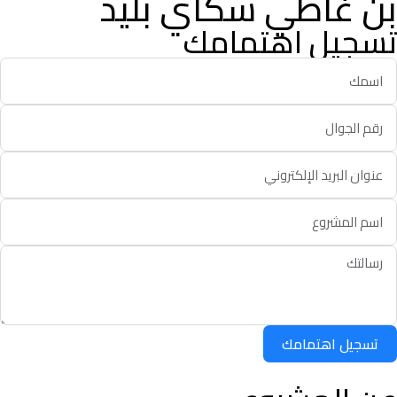
بن غاطي سكاي بليد
تسجيل اهتمامك
تسجيل اهتمامك