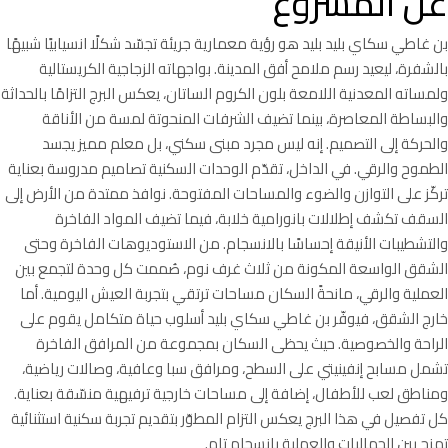
عن المشروع
بن غاطي سكاي بليد بليد هو رؤية معمارية جريئة تجسّد شكلًا انسيابيًا شبيهًا
بالشفرة، ليعيد رسم ملامح أفق المدينة. بواجهاته الزجاجية الكريستالية
ولمساته المعدنية اللامعة بلون الكروم الساتان، يعكس البرج التزامًا بالحداثة
والبساطة المعاصرة، بينما تضيف الشرفات المنحوتة لمسة من الأناقة
والحركة إلى التصميم. إنه ليس مجرد مبنى سكني، بل معلم مميز يجسد
الطموح والرقي. في الداخل، تقدّم الوحدات السكنية تصاميم مدروسة بعناية
تركّز على التوازن والضوء والمساحات المفتوحة. نوافذ ممتدة من الأرض إلى
السقف تكشف إطلالات بانورامية خلابة، فيما تضيف المواد الفاخرة
والتشطيبات الأنيقة إحساسًا بالانسجام. من الاستوديوهات الفاخرة وحتى
الشقق الواسعة المكونة من ثلاث غرف نوم، صُممت كل وحدة لتجمع بين
العملية والرقي، مانحةً السكان مساحات ترتقي بتجربة العيش اليومية. أما
خارج الشقق، فيوفّر بن غاطي سكاي بليد أسلوب حياة متكامل يقوم على
الراحة والخصوصية. حيث يحظى السكان بمجموعة من المرافق الفاخرة
تشمل مسابح إنفينيتي على السطح، ومرافق سبا وعافية، وصالات رياضية،
ومناطق لعب للأطفال، إضافة إلى مساحات خارجية ترفيهية منسّقة بعناية.
كل تفصيل في هذا البرج يعكس التزام المطوّر بتقديم تجربة سكنية استثنائية
تمزج بين الجماليات والعملية بانسجام تام.