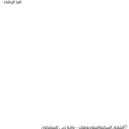
قيد الإنشاء
الشقق السكنية
استوديوهات
واحة دبي للسيليكون