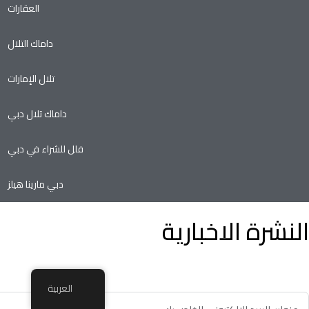
العقارات
داماك التلال
تلال الإمارات
داماك تلال دبي
فلل للشراء في دبي
دبي مارينا هيلز
النشرة الاخبارية
توفير الوقت وسهولة تأجير أو بيع الممتلكات الخاصة بك مع أدنى نسب
في سوق العقارات.
العربية