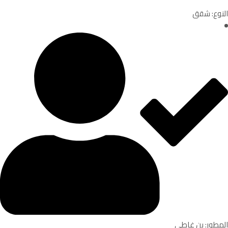
النوع: شقق
المطور: بن غاطي