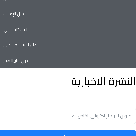
تلال الإمارات
داماك تلال دبي
فلل للشراء في دبي
دبي مارينا هيلز
النشرة الاخبارية
توفير الوقت وسهولة تأجير أو بيع الممتلكات الخاصة بك مع أدنى نسب
في سوق العقارات.