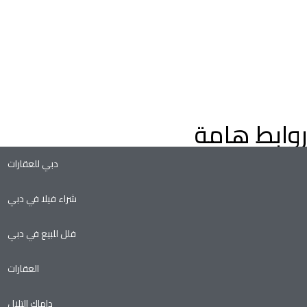
اعثر على عقارات فاخرة للبيع في دبي، فلل وشقق، مع إرشادات م
خبراء العقارات في دبي. استكشف عقارات دبي على الخريطة، وعقارا
التملك الحر، وفرص الاستثمار الواعدة في سوق العقارات المتنامي ف
دبي.
روابط هامة
دبي للعقارات
شراء فيلا في دبي
فلل للبيع في دبي
العقارات
داماك التلال