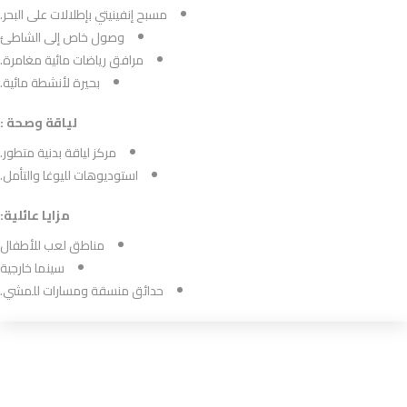
مسبح إنفينيتي بإطلالات على البحر.
وصول خاص إلى الشاطئ
مرافق رياضات مائية مغامرة.
بحيرة لأنشطة مائية.
لياقة وصحة :
مركز لياقة بدنية متطور.
استوديوهات لليوغا والتأمل.
مزايا عائلية:
مناطق لعب للأطفال
سينما خارجية
حدائق منسقة ومسارات للمشي.