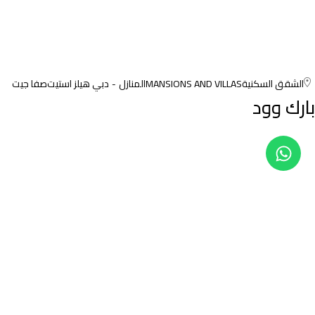
الشقق السكنية
MANSIONS AND VILLAS
المنازل
دبي هيلز استيت
صفا جيت
بارك وود