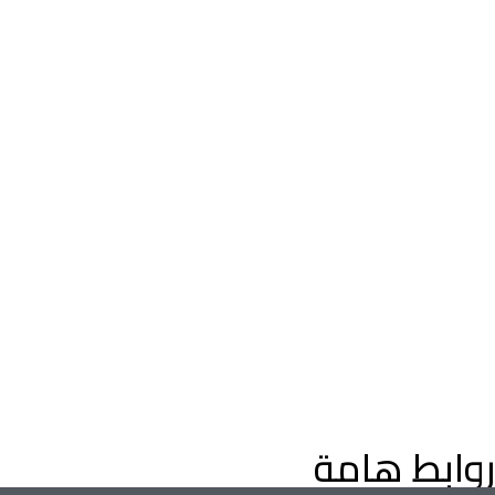
اعثر على عقارات فاخرة للبيع في دبي، فلل وشقق، مع إرشادات م
خبراء العقارات في دبي. استكشف عقارات دبي على الخريطة، وعقارا
التملك الحر، وفرص الاستثمار الواعدة في سوق العقارات المتنامي ف
دبي.
روابط هامة