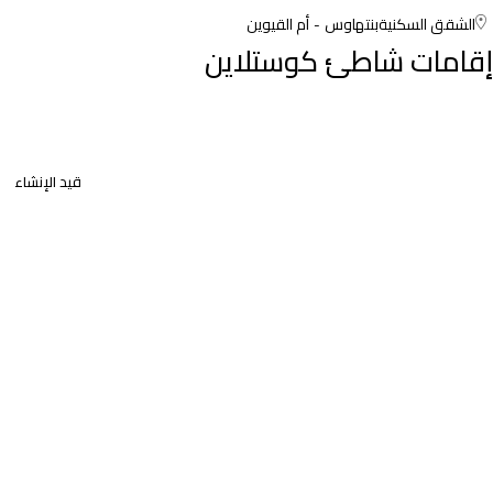
الشقق السكنية
بنتهاوس
أم القيوين
إقامات شاطئ كوستلاين
قيد الإنشاء