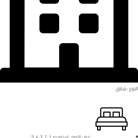
النوع : شقق
غرف النوم : استوديو, 1, 2, 3, 4, 5