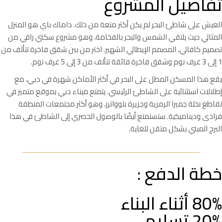
تفاصيل المشروع
العيش على شاطئ البحر لم يكن أكثر متعة من ذلك. داماك باي هو المنزل
المثالي حيث يلتقي الشمس والبحر بالفخامة، وهو مشروع سكني راقي من
تصميم كافالي، المصمم الإيطالي الشهير. اختر من بين شقق فاخرة تتألف من
1 إلى 3 غرف نوم وشقق فاخرة فائقة تتألف من 3 إلى 5 غرف نوم.
يقع هذا المسكن المطل على البحر في أكثر الأماكن شهرة في دبي، مع
إطلالات استثنائية على الشاطئ الرئيسي. يتمتع ميناء دبي بموقع متميز في
تقاطع نخلة جميرا الرمزية وجزيرة بلوواترز، وهو أكثر مجتمعات المنطقة
فرادى وديناميكية. ستستمتع أيضًا بالوصول الحصري إلى الشاطئ في هذا
البرج المبني بشكل متقن للغاية.
خطة الدفع :
80% أثناء البناء
20% تسليم