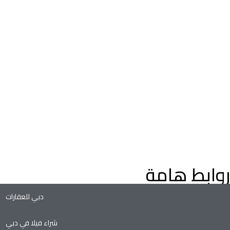
اعثر على عقارات فاخرة للبيع في دبي، فلل وشقق، مع إرشادات م
خبراء العقارات في دبي. استكشف عقارات دبي على الخريطة، وعقارا
التملك الحر، وفرص الاستثمار الواعدة في سوق العقارات المتنامي ف
دبي.
روابط هامة
دبي للعقارات
شراء فيلا في دبي