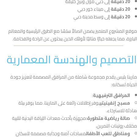
20 دقيقة
إلى دبي مول وبرج خليفة
20 دقيقة
إلى ميناء خور دبي
20 دقيقة
إلى وسط مدينة دبي
موقع المشروع المتميز يضمن اتصالاً سلسًا مع الطرق الرئيسية والمعالم
البارزة، مما يجعله خيارًا مثاليًا لأولئك الذين يبحثون عن الراحة والفخامة.
التصميم والهندسة المعمارية
مارينا بليس يقدم مجموعة شاملة من المرافق المصممة لتعزيز جودة
الحياة لسكانه:
المرافق الترفيهية
:
مسبح إنفينيتي
يوفر إطلالات رائعة على المارينا، مما يوفر بيئة
هادئة للاسترخاء.
صالة رياضية متطورة:
مجهزة بأحدث معدات اللياقة البدنية لتلبية
مختلف روتينات التمرين.
ومناطق للعب الأطفال
مساحات آمنة وجذابة مصممة للسكان