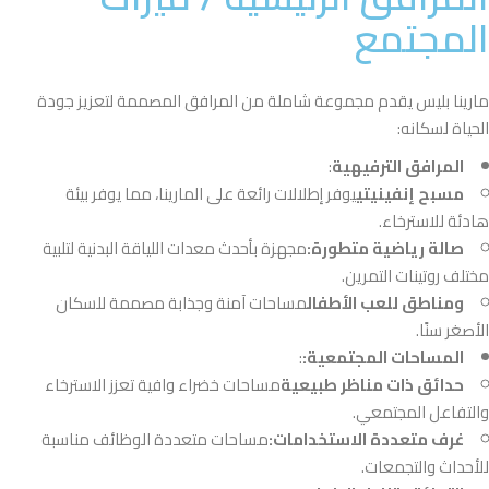
المجتمع
مارينا بليس يقدم مجموعة شاملة من المرافق المصممة لتعزيز جودة
الحياة لسكانه:
المرافق الترفيهية
:
مسبح إنفينيتي
يوفر إطلالات رائعة على المارينا، مما يوفر بيئة
هادئة للاسترخاء.
صالة رياضية متطورة:
مجهزة بأحدث معدات اللياقة البدنية لتلبية
مختلف روتينات التمرين.
ومناطق للعب الأطفال
مساحات آمنة وجذابة مصممة للسكان
الأصغر سنًا.
المساحات المجتمعية:
:
حدائق ذات مناظر طبيعية
مساحات خضراء وافية تعزز الاسترخاء
والتفاعل المجتمعي.
غرف متعددة الاستخدامات:
مساحات متعددة الوظائف مناسبة
للأحداث والتجمعات.