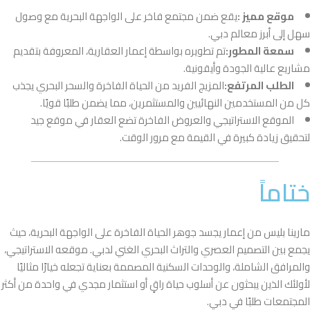
موقع مميز :
يقع ضمن مجتمع فاخر على الواجهة البحرية مع وصول
سهل إلى أبرز معالم دبي.
سمعة المطور:
تم تطويره بواسطة إعمار العقارية، المعروفة بتقديم
مشاريع عالية الجودة وأيقونية.
الطلب المرتفع:
المزيج الفريد من الحياة الفاخرة والسحر البحري يجذب
كل من المستخدمين النهائيين والمستثمرين، مما يضمن طلبًا قويًا.
الموقع الاستراتيجي والعروض الفاخرة تضع العقار في موقع جيد
لتحقيق زيادة كبيرة في القيمة مع مرور الوقت.
ختاماً
مارينا بليس من إعمار يجسد جوهر الحياة الفاخرة على الواجهة البحرية، حيث
يجمع بين التصميم العصري والتراث البحري الغني لدبي. موقعه الاستراتيجي،
والمرافق الشاملة، والوحدات السكنية المصممة بعناية تجعله خيارًا مثاليًا
لأولئك الذين يبحثون عن أسلوب حياة راقٍ أو استثمار مجدي في واحدة من أكثر
المجتمعات طلبًا في دبي.