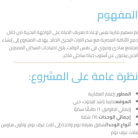
المفهوم
تم تصميم مارينا بليس لإعادة تعريف الحياة على الواجهة البحرية من خلال
دمج الأناقة العصرية مع سحر التراث البحري الخالد. يهدف المشروع إلى إنشاء
مجتمع هادئ وحيوي في نفس الوقت، يلبي احتياجات السكان المميزين
الذين يبحثون عن أسلوب حياة ساحلي فاخر.
نظرة عامة على المشروع:
المطور :
إعمار العقارية
الموقع
مارينا راشد لليخوت، دبي
إجمالي الطوابق: ١٦ طابقًا سكنيًا
إجمالي الوحدات:
١٦٤ شقة
أنواع الوحدات
شقق بغرفة نوم واحدة إلى ثلاث غرف نوم، وتاون هاوس
بثلاث غرف نوم