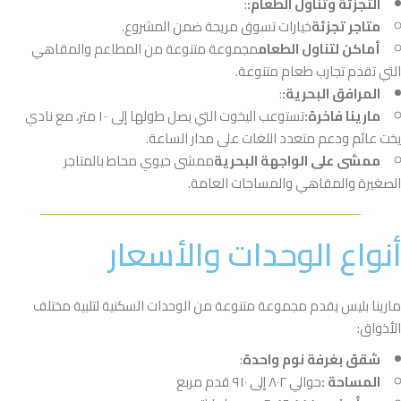
التجزئة وتناول الطعام:
:
متاجر تجزئة
خيارات تسوق مريحة ضمن المشروع.
أماكن لتناول الطعام
مجموعة متنوعة من المطاعم والمقاهي
التي تقدم تجارب طعام متنوعة.
المرافق البحرية:
:
مارينا فاخرة:
تستوعب اليخوت التي يصل طولها إلى ١٠٠ متر، مع نادي
يخت عائم ودعم متعدد اللغات على مدار الساعة.
ممشى على الواجهة البحرية
ممشى حيوي محاط بالمتاجر
الصغيرة والمقاهي والمساحات العامة.
أنواع الوحدات والأسعار
مارينا بليس يقدم مجموعة متنوعة من الوحدات السكنية لتلبية مختلف
الأذواق:
شقق بغرفة نوم واحدة
:
المساحة :
حوالي ٨٠٢ إلى ٩١٠ قدم مربع