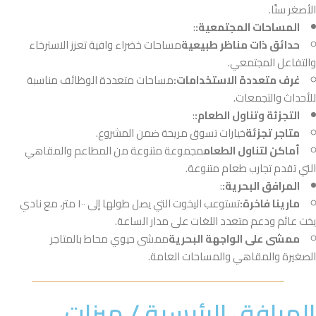
الأصغر سنًا.
المساحات المجتمعية:
:
حدائق ذات مناظر طبيعية
مساحات خضراء وافية تعزز الاسترخاء
والتفاعل المجتمعي.
غرف متعددة الاستخدامات:
مساحات متعددة الوظائف مناسبة
للأحداث والتجمعات.
التجزئة وتناول الطعام:
:
متاجر تجزئة
خيارات تسوق مريحة ضمن المشروع.
أماكن لتناول الطعام
مجموعة متنوعة من المطاعم والمقاهي
التي تقدم تجارب طعام متنوعة.
المرافق البحرية:
:
مارينا فاخرة:
تستوعب اليخوت التي يصل طولها إلى ١٠٠ متر، مع نادي
يخت عائم ودعم متعدد اللغات على مدار الساعة.
ممشى على الواجهة البحرية
ممشى حيوي محاط بالمتاجر
الصغيرة والمقاهي والمساحات العامة.
المرافق الرئيسية / ميزات