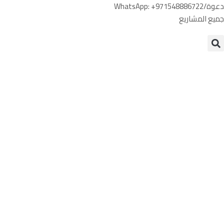
دعوة/WhatsApp: +971548886722
جميع المشاريع