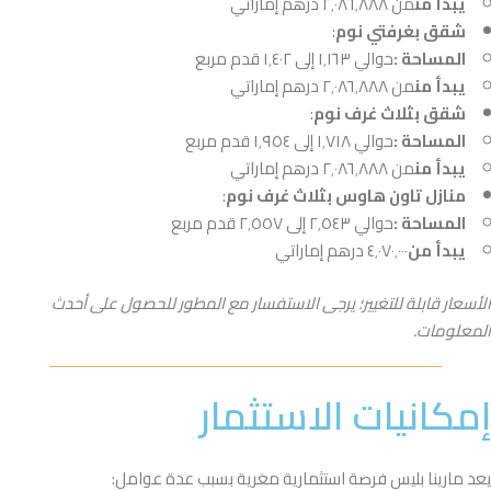
يبدأ من
من ٢٬٠٨٦٬٨٨٨ درهم إماراتي
شقق بغرفتي نوم
:
المساحة :
حوالي ١٬١٦٣ إلى ١٬٤٠٢ قدم مربع
يبدأ من
من ٢٬٠٨٦٬٨٨٨ درهم إماراتي
شقق بثلاث غرف نوم
:
المساحة :
حوالي ١٬٧١٨ إلى ١٬٩٥٤ قدم مربع
يبدأ من
من ٢٬٠٨٦٬٨٨٨ درهم إماراتي
منازل تاون هاوس بثلاث غرف نوم
:
المساحة :
حوالي ٢٬٥٤٣ إلى ٢٬٥٥٧ قدم مربع
يبدأ من
٤٬٠٧٠٬٠٠٠ درهم إماراتي
الأسعار قابلة للتغيير؛ يرجى الاستفسار مع المطور للحصول على أحدث
المعلومات.
إمكانيات الاستثمار
يعد مارينا بليس فرصة استثمارية مغرية بسبب عدة عوامل: