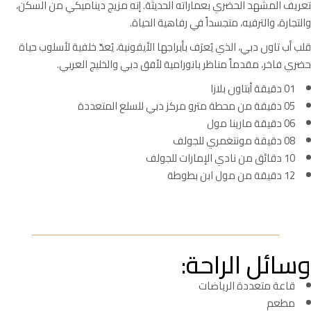
تعريف المشهد الحضري بعماراته الحديثة. إنه مزيج ديناميكي من السكن،
والتجارة، والترفيه، متجسداً في رفاهية الحياة.
قلب أب تاون دبي، الذي يُعرَف بأبراجها الأيقونية، يُعدّ خلفية لأسلوب حياة
حضري فاخر، مقدماً مناظر بانورامية لأفق دبي والخليج العربي.
01 دقيقة أبتاون بلازا
05 دقيقة من محطة مترو مركز دبي للسلع المتعددة
06 دقيقة مارينا مول
08 دقيقة مونتغمري للجولف
10 دقائق من نادي الإمارات للجولف
12 دقيقة من مول ابن بطوطة
وسائل الراحة:
قاعة متعددة الرياضات
مطعم