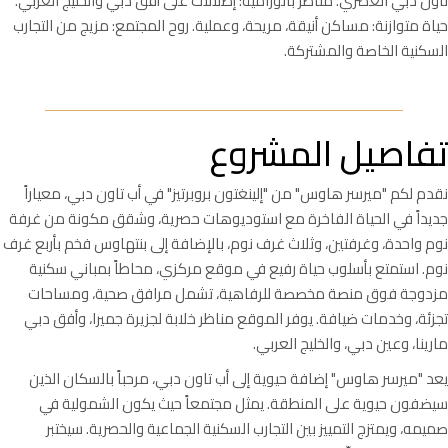
تاون دبي العصري. مناظر بانورامية: إطلالات على أفق دبي والخليج العربي.
حياة متوازنة: مساكن أنيقة، مريحة، وعملية. روح المجتمع: مزيج من التجارب
السكنية الخاصة والمشتركة.
تفاصيل المشروع
نقدم لكم "ميرسر هاوس" من "إلينغتون بروبرتيز" في أب تاون دبي، معياراً
جديداً في الحياة الفاخرة مع استوديوهات حصرية، وشقق مكونة من غرفة
نوم واحدة، وغرفتين، وثلاث غرف نوم، بالإضافة إلى بنتهاوس فخم بأربع غرف
نوم. استمتع بأسلوب حياة رفيع في موقع مركزي، محاطاً بمباني سكنية
مزدوجة فوق منصة مخصصة للرفاهية، تشمل مرافق صحية، ومساحات
تجزئة، وخدمات ضيافة. يوفر الموقع مناظر خلابة لجزيرة جميرا، وأفق دبي
مارينا، وعين دبي، والخليج العربي.
يعد "ميرسر هاوس" إضافة حيوية إلى أب تاون دبي، مرحباً بالسكان الذين
سيضفون حيوية على المنطقة. يمثل مجتمعاً حيث يكون الشمولية في
صميمه، ويمتزج التمييز بين التجارب السكنية الجماعية والحصرية. سيختبر