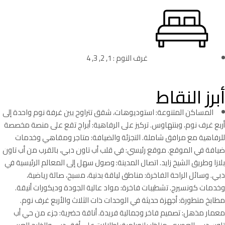
غرف النوم : 1, 2, 3, 4
أبرز النقاط
المساكن المتنوعة: استوديوهات، شقق تتراوح بين غرفة نوم واحدة إلى
أربع غرف نوم، وبنتهاوس. تركيز على الرفاهية: أبراج تقع على منصة مخصصة
للرفاهية مع مرافق شاملة. التجزئة والضيافة: متاجر ومقاهي وخدمات
ضيافة في الموقع. موقع رئيسي: في قلب أب تاون دبي، بالقرب من أب تاون
بلازا وطريق الشيخ زايد. اتصال المدينة: وصول سهل إلى المعالم الرئيسية في
دبي. وسائل الراحة الفاخرة: مناطق لياقة بدنية، مسبح، صالة رياضية،
وخدمات كونسيرج. تشطيبات فاخرة: مواد عالية الجودة وديكورات أنيقة.
مطابخ متطورة: أجهزة حديثة في الوحدات ذات الثلاث والأربع غرف نوم.
معمار مذهل: تصميم فاخر وجمالية فريدة. أناقة حضرية: جزء من حي أب