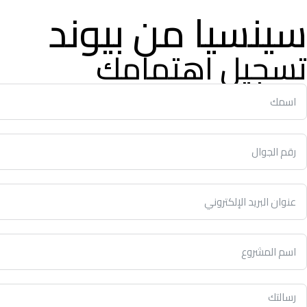
سينسيا من بيوند
تسجيل اهتمامك