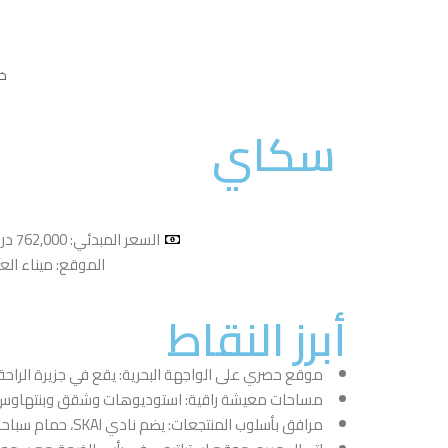
خر
سكاي
السعر المبدئي: 762,000 درهم إماراتي.
الموقع: ميناء الع
أبرز النقاط
موقع حصري على الواجهة البحرية: يقع في جزيرة الراحة بم
مساحات معيشة راقية: استوديوهات وشقق وبنتهاوس ب
مرافق بأسلوب المنتجعات: يضم نادي SKAI، حمام سباحة، جناح يوغا، صالة رياضية في الهواء الطلق، ومنطقة لعب للأطفال لتجربة حياة متكاملة.