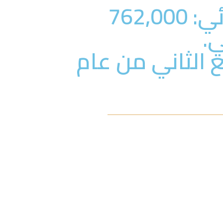
السعر المبدئي: 762,000
ي.
بع الثاني من عام