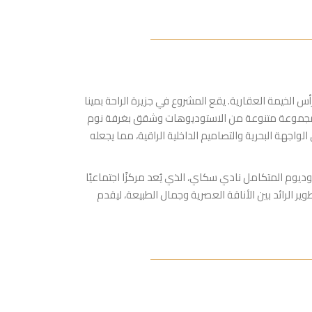
 الخيمة العقارية. يقع المشروع في جزيرة الراحة بمينا
برجين أنيقين؛ أحدهما يرتفع إلى 19 طابقًا والآخر إلى 5 طوابق. يقدم المشروع مجموعة متنوعة من الاستوديوهات وشقق بغرفة نوم
واجهة البحرية والتصاميم الداخلية الراقية، مما يجعله
ديوم المتكامل نادي سكاي، الذي يُعد مركزًا اجتماعيًا
ير الرائد بين الأناقة العصرية وجمال الطبيعة، ليقدم