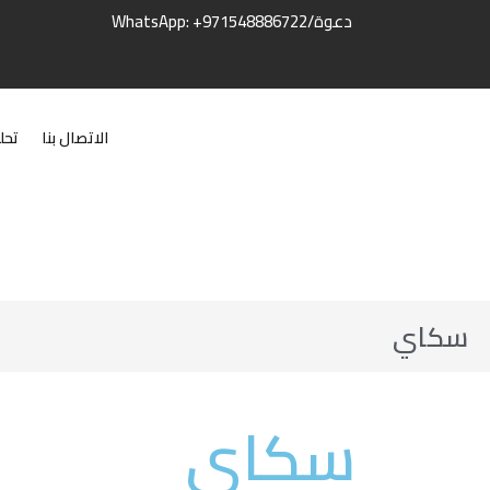
دعوة/WhatsApp: +971548886722
الاتصال بنا
تحل
سكاي
سكاي