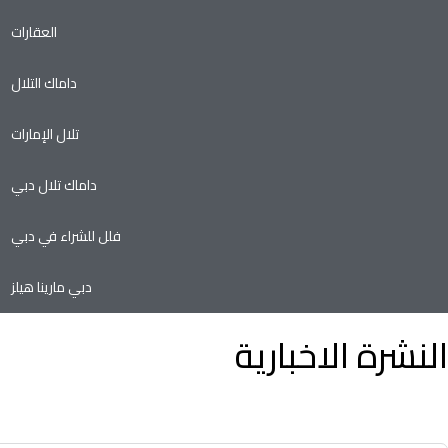
العقارات
داماك التلال
تلال الإمارات
داماك تلال دبي
فلل للشراء في دبي
دبي مارينا هيلز
النشرة الاخبارية
توفير الوقت وسهولة تأجير أو بيع الممتلكات الخاصة بك مع أدنى نسب
في سوق العقارات.