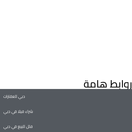
اعثر على عقارات فاخرة للبيع في دبي، فلل وشقق، مع إرشادات م
خبراء العقارات في دبي. استكشف عقارات دبي على الخريطة، وعقارا
التملك الحر، وفرص الاستثمار الواعدة في سوق العقارات المتنامي ف
دبي.
روابط هامة
دبي للعقارات
شراء فيلا في دبي
فلل للبيع في دبي