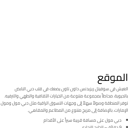
الموقع
العيش في سوفيتل ريزيدنس داون تاون يضعك في قلب دبي النابض
بالحيوية، محاطاً بمجموعة متنوعة من الخيارات الثقافية والطهي والترفيه.
توفر المنطقة وصولاً سهلاً إلى وجهات التسوق الراقية مثل دبي مول ومول
الإمارات، بالإضافة إلى مزيج متنوع من المطاعم والمقاهي.
دبي مول على مسافة قريبة سيراً على الأقدام
9 دقائق– الخليج التجاري