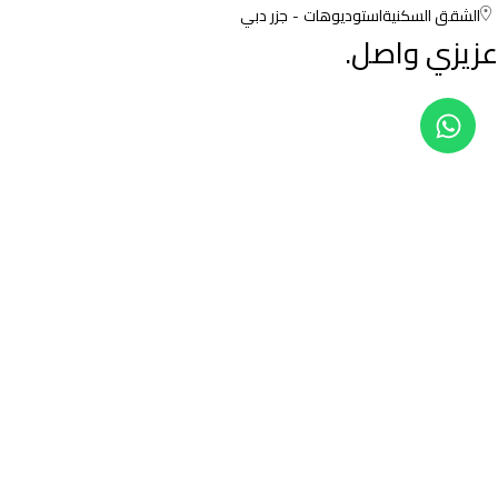
الشقق السكنية
استوديوهات
جزر دبي
عزيزي واصل.