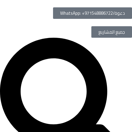
دعوة/WhatsApp: +971548886722
جميع المشاريع