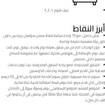
غرف النوم :1, 2, 3
أبرز النقاط
عيش حصري: مع 70 وحدة سكنية فقط، يضمن سوفيتل ريزيدنس داون
تاون بيئة معيشية حميمة وخاصة.
تنوع الوحدات: اختر من بين شقق بغرفة نوم واحدة، غرفتي نوم، ثلاث
غرف نوم، بالإضافة إلى بنتهاوس فاخرة، جميعها غير مفروشة للسماح
بتصميم داخلي مخصص.
الشقق المخدومة: تمتع براحة الشقق المخدومة، حيث توفر خدمات
فندقية مثل التدبير المنزلي، الصيانة، وخدمات الكونسيرج.
رسوم خدمة ميسورة: تتراوح رسوم الخدمة المقدرة بين 40 إلى 50 درهم
إماراتي لكل قدم مربع، مما يوفر قيمة استثنائية لتجربة حياة فاخرة.
الموقع المتميز: الموقع الاستراتيجي يوفر وصولًا سهلاً إلى الأماكن
الحيوية في المدينة، مما يجعله خيارًا مثاليًا لمن يرغبون في أن يكونوا في
قلب كل شيء.