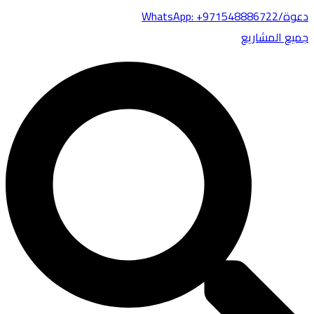
WhatsApp: +97154888672
يع المشاريع