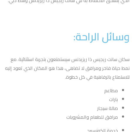
ذي يستحق الاحتفاظ به في سانت ريجيس ذا ريزيدنس وسط دبي.
سائل الراحة:
ان سانت ريجيس ذا ريزيدنس سيستمتعون بتجربة استثنائية. مع
ط حياة فاخر ومرافق لا تضاهى، هذا هو المكان الذي تعود إليه
استمتاع بالرفاهية في كل خطوة.
مطاعم
بارات
صالة سيجار
مرافق للطعام والمشروبات
خدمة الكونسيرج