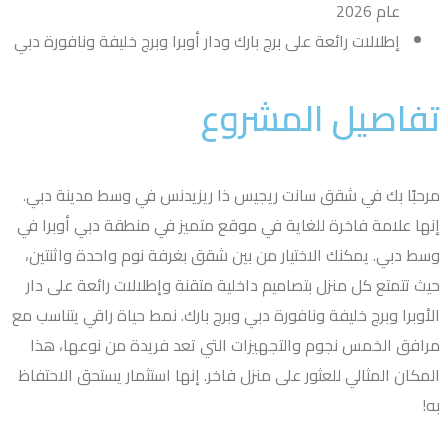
عام 2026
إطلالات رائعة على برج بارك ودار أوبرا وبرج خليفة ونافورة دبي
فاصيل المشروع
حبًا بك في شقق سانت ريجيس ذا ريزيدنس في وسط مدينة دبي.
ها علامة فاخرة للغاية في موقع متميز في منطقة دبي أوبرا في
ط دبي. يمكنك الاختيار من بين شقق بغرفة نوم واحدة واثنتين،
ث تتمتع كل منزل بتصاميم داخلية متقنة وإطلالات رائعة على دار
أوبرا وبرج خليفة ونافورة دبي وبرج بارك. نمط حياة راقي يتناسب مع
افق الخمس نجوم والتجهيزات التي تعد فريدة من نوعها، هذا
مكان المثالي للعثور على منزل فاخر. إنها استثمار يستحق الاحتفاظ
!