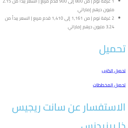
1 غرفة نوم | من 800 إلى 900 قدم مربع | السعر يبدأ من 2.15
مليون درهم إماراتي
2 غرفة نوم | من 1,161 إلى 1,410 قدم مربع | السعر يبدأ من
3.24 مليون درهم إماراتي
حميل
ميل الكتيب
حميل المخططات
لاستفسار عن سانت ريجيس
ا ريزيدنس