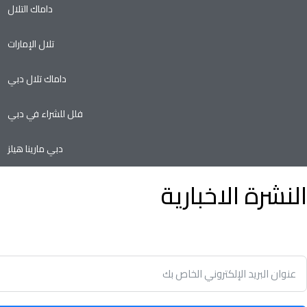
داماك التلال
تلال الإمارات
داماك تلال دبي
فلل للشراء في دبي
دبي مارينا هيلز
النشرة الاخبارية
توفير الوقت وسهولة تأجير أو بيع الممتلكات الخاصة بك مع أدنى نسب
في سوق العقارات.