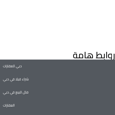
اعثر على عقارات فاخرة للبيع في دبي، فلل وشقق، مع إرشادات م
خبراء العقارات في دبي. استكشف عقارات دبي على الخريطة، وعقارا
التملك الحر، وفرص الاستثمار الواعدة في سوق العقارات المتنامي ف
دبي.
روابط هامة
دبي للعقارات
شراء فيلا في دبي
فلل للبيع في دبي
العقارات