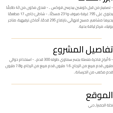
- تصميم من قبل كوهين بيدرسن فوكس .. - فندق مكون من 43 طابقًا
يحتوي على 795 غرفة ضيوف و231 مسكنًا.. - شاطئ خاص، 17 مطعمًا
يديرها مشاهير، مسبح لانهائي بارتفاع 295 قدمًا، أماكن ترفيهية، متاجر
بوتيك، مركز لياقة بدنية.
تفاصيل المشروع
- 6 أبراج فاخرة متصلة بجسر سماوي طوله 300 قدم.. - استخدام حوالي
مليون قدم مربع من الزجاج، 1.6 مليون قدم مربع من الرخام، و7.8 مليون
قدم مكعب من الخرسانة..
الموقع
نخلة الجميرا, دبي