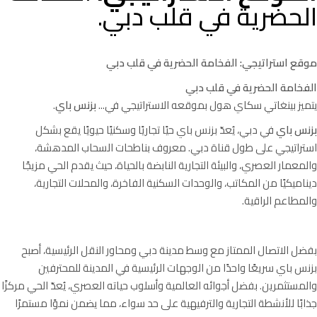
الحضرية في قلب دبي.
موقع استراتيجي: الفخامة الحضرية في قلب دبي
الفخامة الحضرية في قلب دبي
يتميز بينغاتي سكاي هول بموقعه الاستراتيجي في...
بزنس باي
.
بزنس باي
في دبي، يُعدّ بزنس باي حيًا تجاريًا وسكنيًا حيويًا يقع بشكل
استراتيجي على طول قناة دبي. معروف بناطحات السحاب المدهشة،
والمعمار العصري، والبيئة التجارية النابضة بالحياة، حيث يقدم الحي مزيجًا
ديناميكيًا من المكاتب، والوحدات السكنية الفاخرة، والمحلات التجارية،
والمطاعم الراقية.
بفضل الاتصال الممتاز مع وسط مدينة دبي ومحاور النقل الرئيسية، أصبح
بزنس باي سريعًا واحدًا من الوجهات الرئيسية في المدينة للمحترفين
والمستثمرين. بفضل أجوائه العالمية وأسلوب حياته العصري، يُعدّ الحي مركزًا
جذابًا للأنشطة التجارية والترفيهية على حد سواء، مما يضمن نموًا مستمرًا