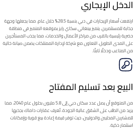
الدخل الإيجاري
ارتفعت أسعار الإيجارات في دبي بنسبة 28.5% خلال عام، مما يجعلها وجهة
جذابة للمستثمرين. يتميز بينغاتي سكاي رايز بموقعه المتميز في منطقة
حضرية رئيسية بالقرب من مراكز الأعمال والخدمات، مما يجذب المستأجرين
على المدى الطويل. التعاون مع شركة لإدارة الممتلكات يضمن صيانة خالية
من المتاعب ودخلًا ثابتًا.
البيع بعد تسليم المفتاح
من المتوقع أن يصل عدد سكان دبي إلى 5.8 مليون بحلول عام 2040، مما
يزيد من الطلب على الشقق عالية الجودة. تُعرف عقارات داماك بجذبها
للمشترين المحليين والدوليين، حيث توفر قيمة إعادة بيع قوية وإمكانات
استثمار ذكية.