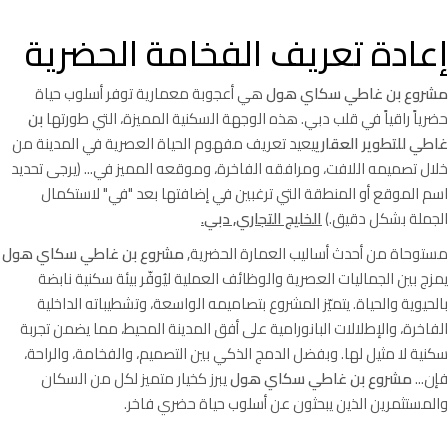
إعادة تعريف الفخامة الحضرية
مشروع بن غاطي سكاي هول
هي أعجوبة معمارية توفر أسلوب حياة
حضرياً راقياً في قلب دبي. هذه الوجهة السكنية المميزة، التي طورتها
بن
غاطي للتطوير العقاري
يعيد تعريف مفهوم الحياة العصرية في المدينة من
خلال تصميمه اللافت، ومرافقه الفاخرة، وموقعه المميز في... (يرجى تحديد
اسم الموقع أو المنطقة التي ترغبين في إضافتها بعد "في" لاستكمال
الجملة بشكل دقيق.)
الخليج التجاري, دبي
.
مستوحاة من أحدث أساليب العمارة الحضرية,
مشروع بن غاطي سكاي هول
يمزج بين الجماليات العصرية والوظائف العملية ليُوفّر بيئة سكنية نابضة
بالحيوية والحياة. يتميّز المشروع بتصاميمه الواسعة، وتشطيباته الداخلية
الفاخرة، والإطلالات البانورامية على أفق المدينة المحيط، مما يضمن تجربة
سكنية لا مثيل لها. وبفضل الدمج الذكي بين التصميم، والفخامة، والراحة،
فإن...
مشروع بن غاطي سكاي هول
يبرز كخيار متميز لكل من السكان
والمستثمرين الذين يبحثون عن أسلوب حياة حضري فاخر.