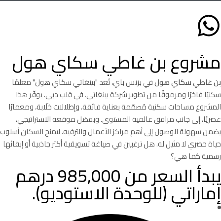
مشروع بن غاطي سكاي هول
بن غاطي
سكاي هول
في بزنس باي، تُعد "بينغاتي سكاي هول" معلمًا
سكنيًا فاخرًا ومرموقًا من تطوير شركة بينغاتي، في قلب دبي. يوفّر هذا
المشروع مساحات سكنية مُصمّمة بعناية فائقة، وإطلالات خلّابة، ومعمارًا
عصريًا، إلى جانب مرافق عالمية المستوى. وبفضل موقعه الاستراتيجي،
يضمن سهولة الوصول إلى أهم مراكز الأعمال والترفيه، ليمنح السكان أسلوب
حياة حضري لا مثيل له. هل ترغبين في صياغة تسويقية أكثر جاذبية أو إبقائها
رسمية كما هي؟
يبدأ السعر من 985,000 درهم
إماراتي (للوحدة الاستوديو).