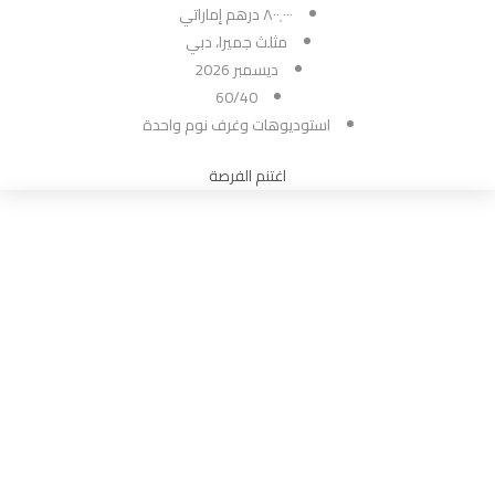
٨٠٠٬٠٠٠ درهم إماراتي
مثلث جميرا، دبي
ديسمبر 2026
60/40
استوديوهات وغرف نوم واحدة
اغتنم الفرصة