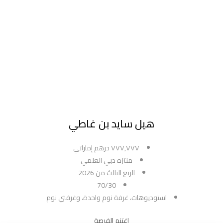
هيل سايد بن غاطي
٧٧٧,٧٧٧ درهم إماراتي
منتزه دبي العلمي
الربع الثالث من 2026
70/30
استوديوهات، غرفة نوم واحدة، وغرفتي نوم
اغتنم الفرصة