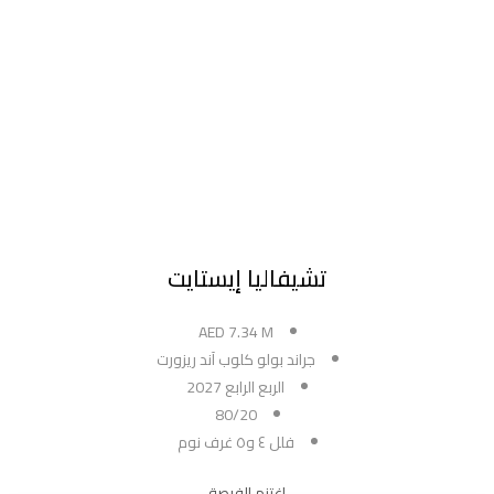
تشيفاليا إيستايت
AED 7.34 M
جراند بولو كلوب آند ريزورت
الربع الرابع 2027
80/20
فلل ٤ و٥ غرف نوم
اغتنم الفرصة