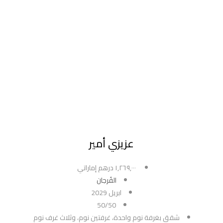
عزيزي أمير
١,٢٦٩,٠٠٠ درهم إماراتي
الفُرجان
ابريل 2029
50/50
شقق بغرفة نوم واحدة، غرفتين نوم، وثلاث غرف نوم