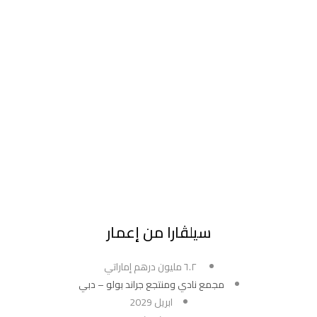
سيلڤارا من إعمار
٦.٢ مليون درهم إماراتي
مجمع نادي ومنتجع جراند بولو – دبي
ابريل 2029