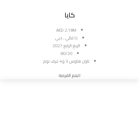
كايا
AED 2.18M
ذا فالي ، دبي
الربع الرابع 2027
80/20
تاون هاوس 3 و4 غرف نوم
اغتنم الفرصة