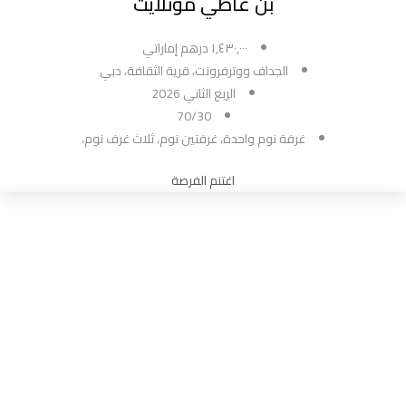
بن غاطي مونلايت
١,٤٣٠,٠٠٠ درهم إماراتي
الجداف ووترفرونت، قرية الثقافة، دبي
الربع الثاني 2026
70/30
غرفة نوم واحدة، غرفتين نوم، ثلاث غرف نوم،
اغتنم الفرصة