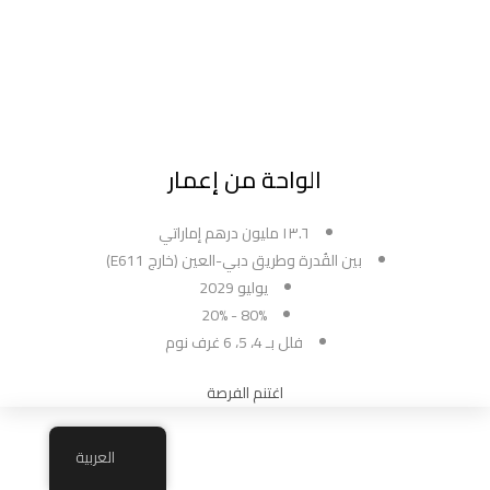
الواحة من إعمار
١٣.٦ مليون درهم إماراتي
بين القُدرة وطريق دبي-العين (خارج E611)
يوليو 2029
80% - 20%
فلل بـ 4، 5، 6 غرف نوم
اغتنم الفرصة
العربية