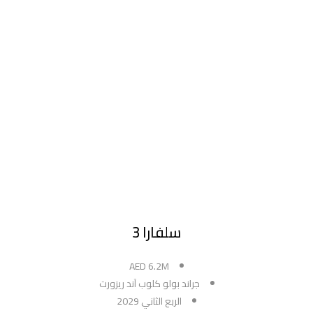
سلفارا 3
AED 6.2M
جراند بولو كلوب آند ريزورت
الربع الثاني 2029