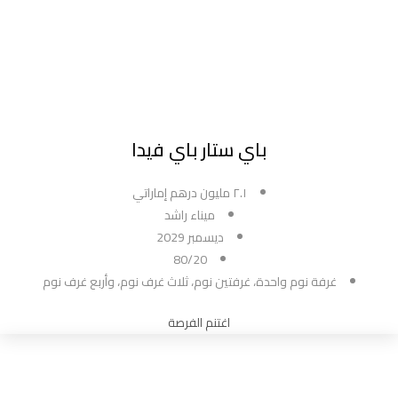
باي ستار باي فيدا
٢.١ مليون درهم إماراتي
ميناء راشد
ديسمبر 2029
80/20
غرفة نوم واحدة، غرفتين نوم، ثلاث غرف نوم، وأربع غرف نوم
اغتنم الفرصة