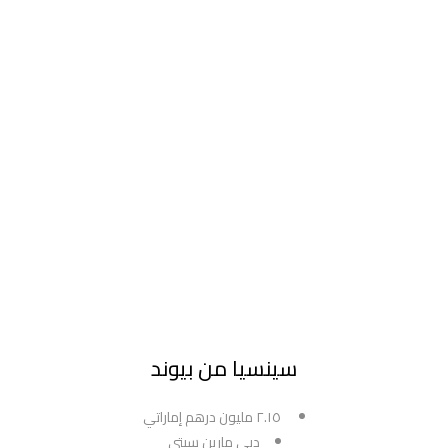
سينسيا من بيوند
٢.١٥ مليون درهم إماراتي
دبي مارين سيتي