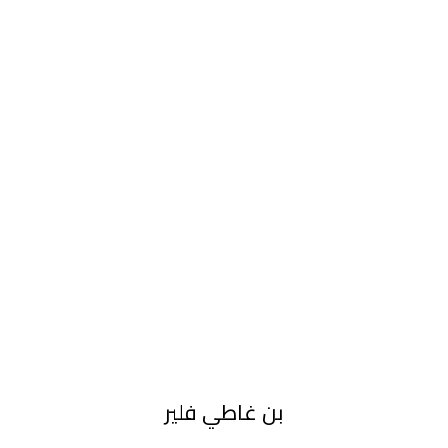
بن غاطي فلير