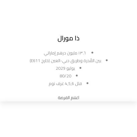
ذا مورال
١٣.٦ مليون درهم إماراتي
بين القُدرة وطريق دبي-العين (خارج E611)
يوليو 2029
80/20
فلل 4,5,6 غرف نوم
اغتنم الفرصة