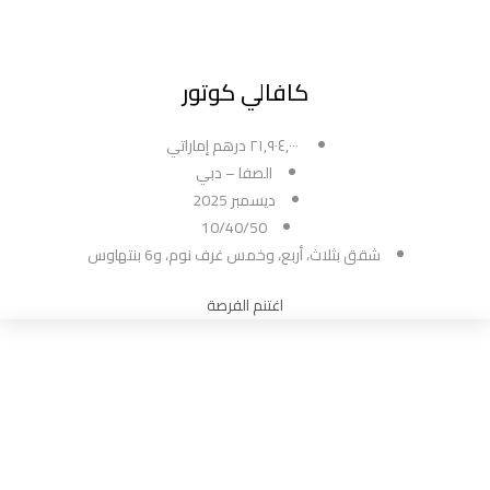
كافالي كوتور
٢١,٩٠٤,٠٠٠ درهم إماراتي
الصفا – دبي
ديسمبر 2025
10/40/50
شقق بثلاث، أربع، وخمس غرف نوم، و6 بنتهاوس
اغتنم الفرصة