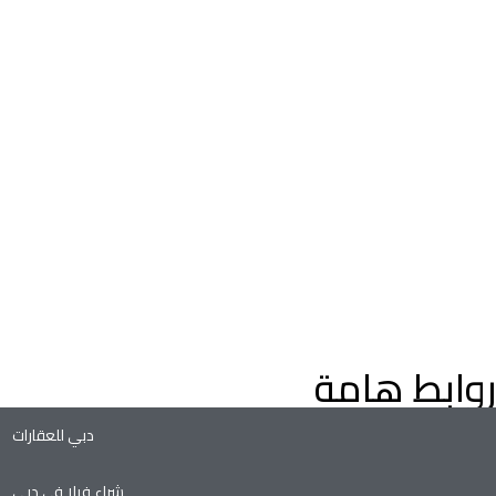
اعثر على عقارات فاخرة للبيع في دبي، فلل وشقق، مع إرشادات م
خبراء العقارات في دبي. استكشف عقارات دبي على الخريطة، وعقارا
التملك الحر، وفرص الاستثمار الواعدة في سوق العقارات المتنامي ف
دبي.
روابط هامة
دبي للعقارات
شراء فيلا في دبي