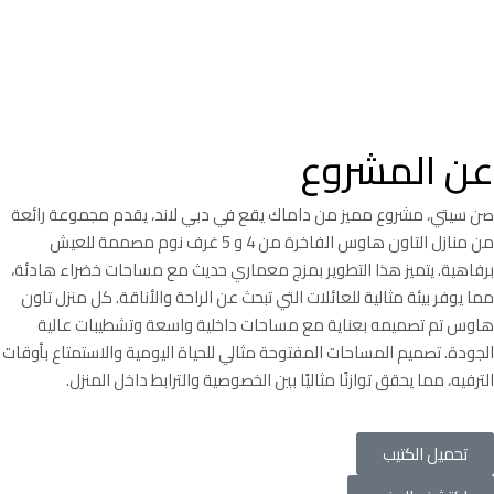
عن المشروع
صن سيتي، مشروع مميز من داماك يقع في دبي لاند، يقدم مجموعة رائعة
من منازل التاون هاوس الفاخرة من 4 و 5 غرف نوم مصممة للعيش
برفاهية. يتميز هذا التطوير بمزج معماري حديث مع مساحات خضراء هادئة،
مما يوفر بيئة مثالية للعائلات التي تبحث عن الراحة والأناقة. كل منزل تاون
هاوس تم تصميمه بعناية مع مساحات داخلية واسعة وتشطيبات عالية
الجودة. تصميم المساحات المفتوحة مثالي للحياة اليومية والاستمتاع بأوقات
الترفيه، مما يحقق توازنًا مثاليًا بين الخصوصية والترابط داخل المنزل.
تحميل الكتيب