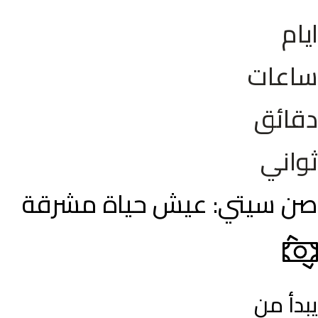
ايام
ساعات
دقائق
ثواني
صن سيتي: عيش حياة مشرقة
يبدأ من