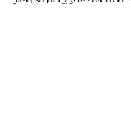
ن الأحداث العالمية الكبرى مثل إكسبو 2020 قد عززت من قيمة السوق وجذب الاستثمارات الجديدة، مما أدى إلى استمرار الابتكار والنمو في