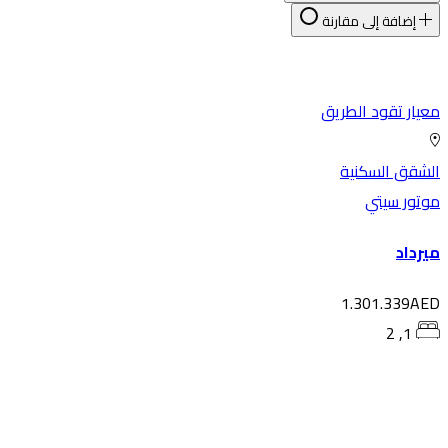
إضافة إلى مقارنة
معيار تقود الطريق
الشقق السكنية
موتور سيتي
ميرداد
1.301.339AED
1, 2