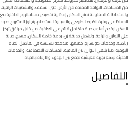
من غرفة أو غرفتين، بتصاميم مدروسة لتعزيز الخصوصية والاستفادة المثلى
من المساحات. النوافذ الممتدة من الأرض حتى السقف، والتشطيبات الراقية،
والمخططات المفتوحة تمنح السكان إمكانية تخصيص مساحاتهم الداخلية مع
الحفاظ على وفرة الضوء الطبيعي وانسيابية الاستخدام. يتجاوز المشروع حدود
السكن ليقدم أسلوب حياة متكامل قائم على العافية، من خلال مرافق تركز
على التوازن والراحة. وتشمل حديقة زن، ردهة خاصة للسكان، مسبح، صالة
رياضية، وخدمات كونسيرج، جميعها مندمجة بسلاسة في تفاصيل الحياة
اليومية. هنا يلتقي التوازن بين العافية، المساحات الاجتماعية، والخدمات
الحديثة ليصنع تجربة معيشية تجمع بين الهدوء والارتباط بالحياة.
التفاصيل