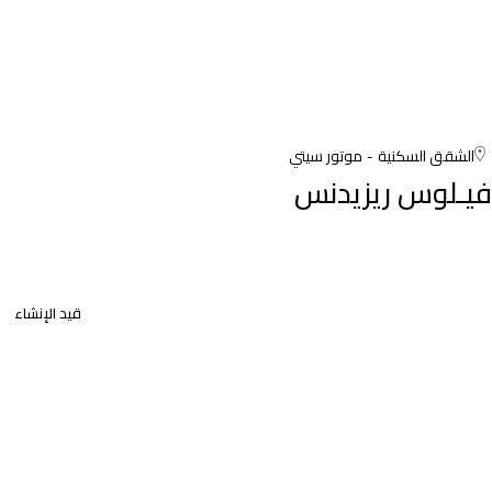
الشقق السكنية
موتور سيتي
فيـلوس ريزيدنس
قيد الإنشاء