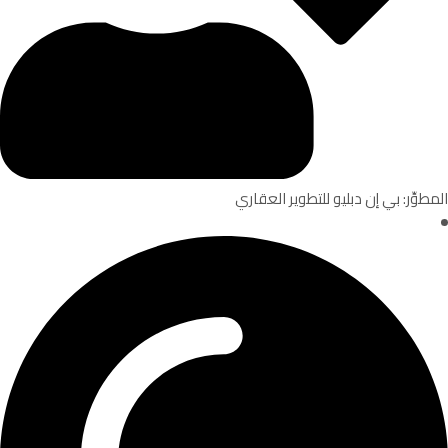
المطوِّر: بي إن دبليو للتطوير العقاري