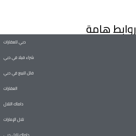
التملك الحر، وفرص الاستثمار الواعدة في سوق العقارات المتنامي ف
دبي.
روابط هامة
دبي للعقارات
شراء فيلا في دبي
فلل للبيع في دبي
العقارات
داماك التلال
تلال الإمارات
داماك تلال دبي