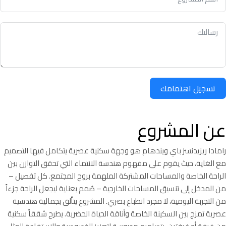
تسجيل اهتمامك
عن المشروع
رامادا ريزيدنسز باي ويندهام هو وجهة سكنية عصرية يتكامل فيها التصميم
مع الغاية، حيث يقوم على مفهوم هندسة الانتماء التي تحقق التوازن بين
الراحة الخاصة والمساحات المشتركة الملهمة بروح المجتمع. كل تفصيل –
من المدخل إلى تنسيق المساحات الخارجية – صُمم بعناية ليجعل الراحة جزءاً
من التجربة اليومية، لا مجرد انطباع بصري. المشروع يتألق بجمالية هندسية
عصرية تمزج بين السكينة الخاصة وأناقة الحياة الحضرية. يطرح شققاً سكنية