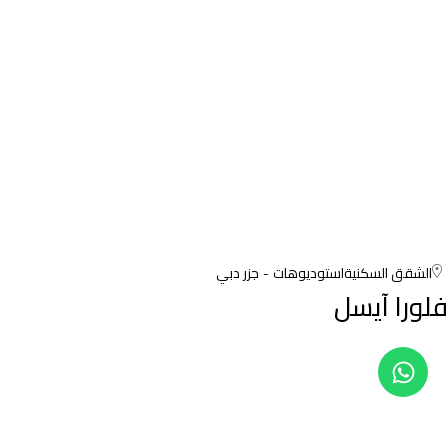
الشقق السكنية
استوديوهات
جزر دبي
فلورا آيسل