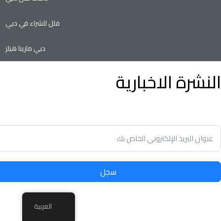
فلل للشراء في دبي
دبي مارينا هيلز
النشرة الاخبارية
توفير الوقت وسهولة تأجير أو بيع الممتلكات الخاصة بك مع أدنى نسب
في سوق العقارات.
سجل
العربية
© 2024 معيار, جميع الحقوق محفوظة