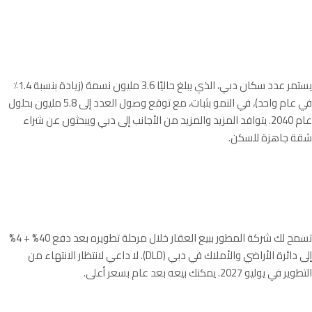
البيع بعد تسليم المفتاح
يستمر عدد سكان دبي، الذي يبلغ حاليًا 3.6 مليون نسمة (زيادة بنسبة 1.4٪
في عام واحد)، في النمو بثبات، مع توقع وصول العدد إلى 5.8 مليون بحلول
عام 2040. يتوافد المزيد والمزيد من الأجانب إلى دبي ويبحثون عن شراء
شقة جاهزة للسكن.
صفقة البيع السريع
تسمح لك شركة المطور ببيع العقار خلال مرحلة تطويره بعد دفع 40% + 4%
إلى دائرة الأراضي والأملاك في دبي (DLD). لا داعي لانتظار الانتهاء من
التطوير في يوليو 2027. يمكنك بيعه بعد عام بسعر أعلى.