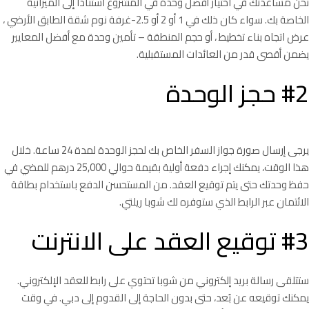
نحن مساعدتك في اختيار أفضل وحدة في المشروع استنادا إلى الميزانية
الخاصة بك. سواء كان ذلك في 1 أو 2 أو 2.5-غرفة نوم شقة الطابق الأرضي ،
عرض اتجاه بناء تخطيط ، أو حجم المنطقة – تأمين وحدة مع أفضل المعايير
يضمن أقصى قدر من العائدات المستقبلية.
#2 حجز الوحدة
يرجى إرسال صورة جواز السفر الخاص بك لحجز الوحدة لمدة 24 ساعة. خلال
هذا الوقت، يمكنك إجراء دفعة أولية بقيمة حوالي 25,000 درهم للمضي في
حفظ وحدتك حتى يتم توقيع العقد. من المستحسن الدفع باستخدام بطاقة
الائتمان عبر الرابط الذي ستوفره لك شوبا ريلتي.
#3 توقيع العقد على الانترنت
ستتلقى رسالة بريد إلكتروني من شوبا تحتوي على رابط للعقد الإلكتروني.
يمكنك توقيعه عن بُعد، حتى بدون الحاجة إلى القدوم إلى دبي. في وقت