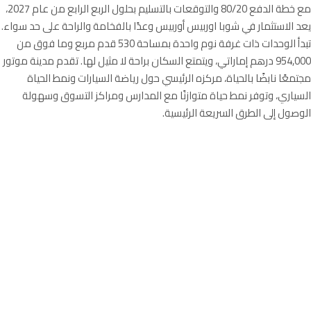
مع خطة الدفع 80/20 والتوقعات بالتسليم بحلول الربع الرابع من عام 2027،
يعد الاستثمار في شوبا اوربيس أوربيس وعدًا بالفخامة والراحة على حد سواء.
تبدأ الوحدات ذات غرفة نوم واحدة بمساحة 530 قدم مربع وما فوق من
954,000 درهم إماراتي، ويتمتع السكان براحة لا مثيل لها. تقدم مدينة موتور
مجتمعًا نابضًا بالحياة، مركزه الرئيسي حول رياضة السيارات ونمط الحياة
السياري، وتوفر نمط حياة متوازنًا مع المدارس ومراكز التسوق وسهولة
الوصول إلى الطرق السريعة الرئيسية.