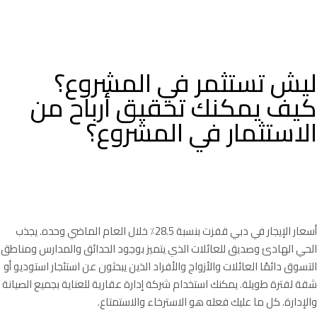
ليش تستثمر في المشروع؟
كيف يمكنك تحقيق أرباح من
الاستثمار في المشروع؟
إيرادات الإيجار
أسعار الإيجار في دبي قفزت بنسبة 28.5٪ خلال العام الماضي وحده. يجذب
الحي الهادئ وصديق للعائلات الذي يتميز بوجود الحدائق والمدارس ومناطق
التسوق دائمًا العائلات والأزواج والأفراد الذين يبحثون عن استئجار استوديو أو
شقة لفترة طويلة. يمكنك استخدام شركة إدارة عقارية للعناية بجميع الصيانة
والإدارة. كل ما عليك فعله هو الاسترخاء والاستمتاع.