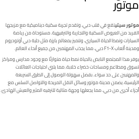
موتور
موتور سيتي
تقع في قلب دبي، وتقدم تجربة سكنية ديناميكية مع مزيجها
الفريد من العروض السكنية والتجارية والترفيهية. مستوحاة من رياضة
السيارات ونمط الحياة السياري، وتتميز بمعالم بارزة مثل حلبة دبي أوتودروم
ومدينة ألعاب F1-X دبي، مما يجذب المهتمين من جميع أنحاء العالم.
يوفر هذا المجتمع النابض بالحياة نمط حياة متوازنًا مع وجود مدارس ومراكز
تسوق ومطاعم ومساحات خضراء خلابة، مما يلبي احتياجات العائلات
والمهنيين على حد سواء. بفضل سهولة الوصول إلى الطرق السريعة
الرئيسية، يضمن مدينة موتور وسائل النقل المريحة والتواصل السلس مع
أجزاء أخرى من دبي، مما يجعلها وجهة مثالية للترفيه المثير والعيش الهادئ.