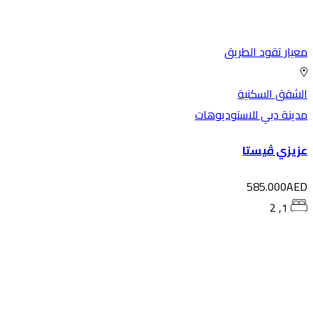
يار تقود الطريق
شقق السكنية
ينة دبي للاستوديوهات
زيزي ڤيستا
585.000AE
1, 2