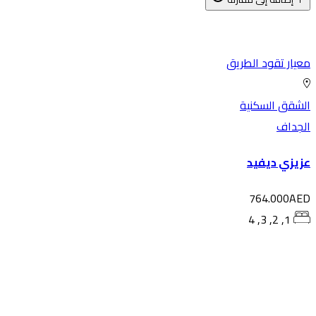
يار تقود الطريق
شقق السكنية
لجداف
زيزي ديفيد
764.000AE
1, 2, 3, 4