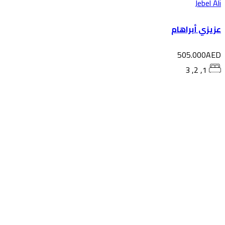
Jebel A
يزي أبراهام
505.000AE
1, 2, 3