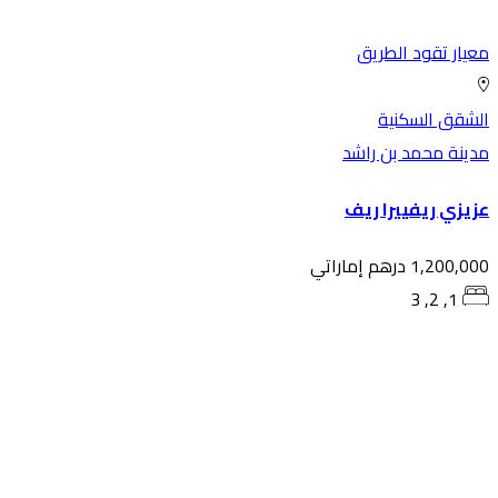
يار تقود الطريق
شقق السكنية
ينة محمد بن راشد
يزي ريفييرا ريف
1,200, درهم إماراتي
1, 2, 3