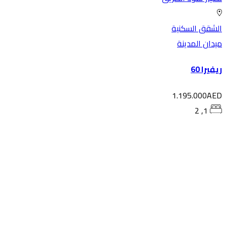
شقق السكنية
دان المدينة
فيرا 60
1.195.000AE
1, 2