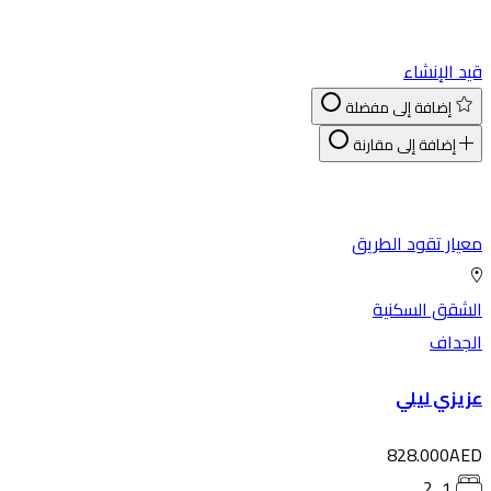
د الإنشاء
إضافة إلى مفضلة
إضافة إلى مقارنة
يار تقود الطريق
شقق السكنية
لجداف
يزي ليلي
828.000AE
1, 2