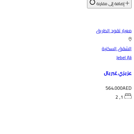
إضافة إلى مقارنة
يار تقود الطريق
شقق السكنية
Jebel A
يزي غبريال
564.000AE
1, 2