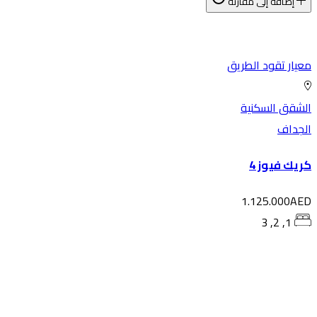
إضافة إلى مقارنة
يار تقود الطريق
شقق السكنية
لجداف
يك فيوز 4
1.125.000AE
1, 2, 3