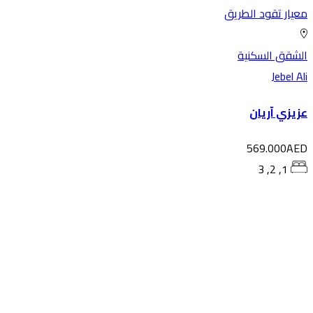
يار تقود الطريق
شقق السكنية
Jebel A
يزي آريان
569.000AE
1, 2, 3