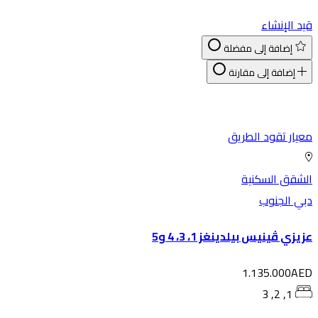
د الإنشاء
إضافة إلى مفضلة
إضافة إلى مقارنة
يار تقود الطريق
شقق السكنية
ي الجنوب
يزي ڤينيس بيلدينغز 1، 3، 4 و5
1.135.000AE
1, 2, 3