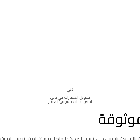
دبي
تمويل العقارات في دبي
استراتيجيات تسويق العقار
موثوقة
وائم العقارات في دبي. تسمح لك هذه المنصات باستخدام فلاتر مثل الموقع،