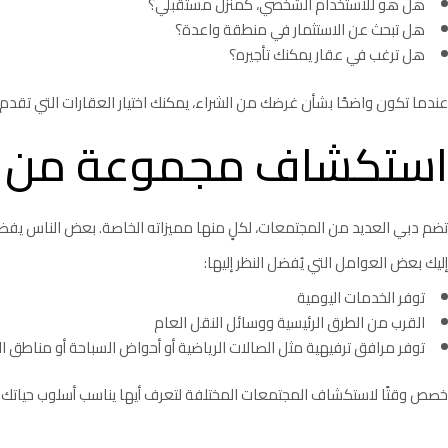
هل هو للاستخدام الشخصي، كمنزل مستقبلي؟
هل تبحث عن الاستثمار في منطقة واعدة؟
هل ترغب في عقار يمكنك تأجيره؟
عندما تكون واضحًا بشأن غرضك من الشراء، يمكنك اختيار العقارات التي تقدم 
استكشاف مجموعة من ال
تضم دبي العديد من المجتمعات، لكلٍ منها مميزاته الخاصة. بعض الناس يفضلون ا
إليك بعض العوامل التي يُفضل النظر إليها:
توفر الخدمات اليومية
القرب من الطرق الرئيسية ووسائل النقل العام
توفر مرافق ترفيهية مثل الصالات الرياضية أو أحواض السباحة أو مناطق 
خصص وقتًا لاستكشاف المجتمعات المختلفة لتعرف أيها يناسب أسلوب حياتك أو ا