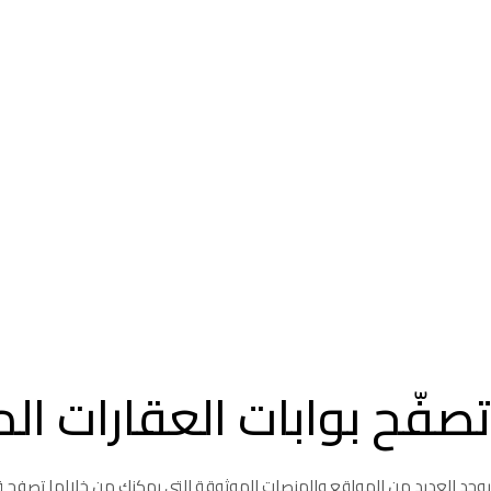
تصفّح بوابات العقارات ال
يوجد العديد من المواقع والمنصات الموثوقة التي يمكنك من خلالها تصفح ق