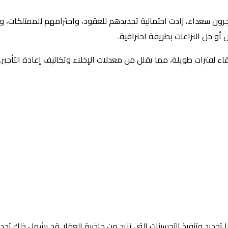
رون سعداء، زادت احتمالية تجديدهم للعقود، واحترامهم للممتلكات، وتو
أو حل النزاعات بطريقة احترافية.
لبقاء لفترات طويلة، مما يقلل من معدلات الإخلاء وتكاليف إعادة التأج
ا تحديد وتنفيذ التحسينات التي تزيد من جاذبية العقار. قد يشمل ذلك ت