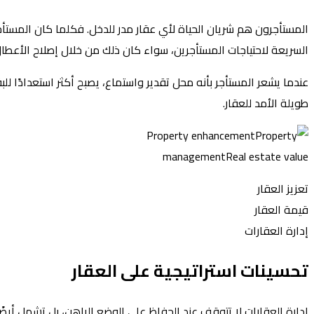
المستأجرون هم شريان الحياة لأي عقار مدر للدخل. فكلما كان المستأج
السريعة لاحتياجات المستأجرين، سواء كان ذلك من خلال إصلاح الأعطال 
عندما يشعر المستأجر بأنه محل تقدير واستماع، يصبح أكثر استعدادًا ل
طويلة الأمد للعقار.
تعزيز العقار
قيمة العقار
إدارة العقارات
تحسينات استراتيجية على العقار
إدارة العقارات لا تتوقف عند الحفاظ على الوضع الراهن، بل تشمل أيضً