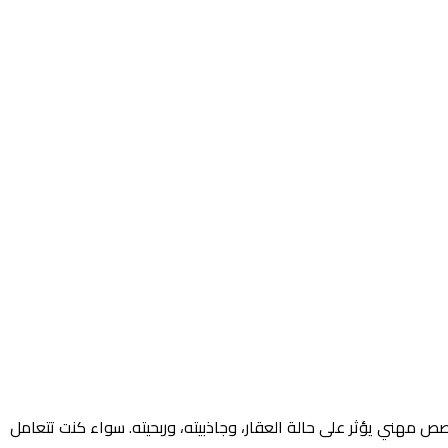
صص مهني يؤثر على حالة العقار، وجاذبيته، وربحيته. سواء كنت تتعامل