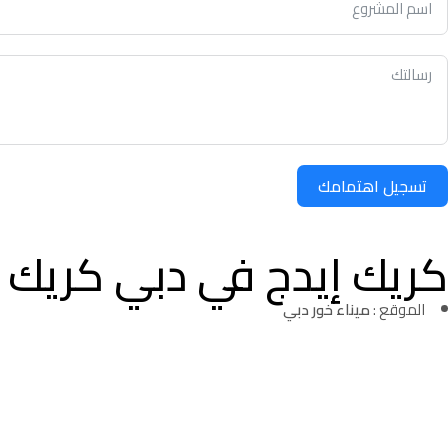
تسجيل اهتمامك
كريك إيدج في دبي كريك ه
الموقع :
ميناء خور دبي