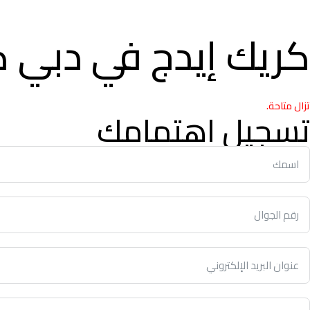
كريك إيدج في دبي ك
تزال متاحة.
تسجيل اهتمامك