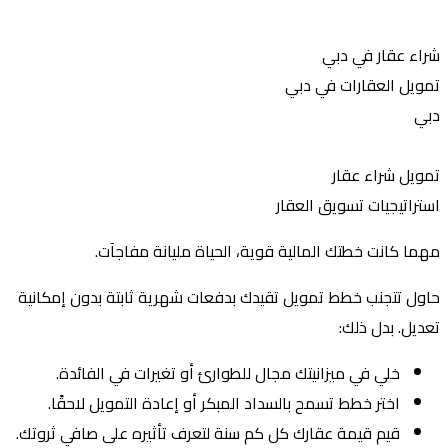
اء عقار في دبي
ويل العقارات في دبي
بي
ويل شراء عقار
تراتيجيات تسويق العقار
ما كانت خطتك المالية قوية، الحياة مليانة مفاجآت.
ول تتجنب خطط تمويل تقيدك بدفعات شهرية ثابتة بدون إمكانية
ديل. بدل ذلك:
خلي في ميزانيتك مجال للطوارئ أو تغيرات في الفائدة.
اختر خطط تسمح بالسداد المبكر أو إعادة التمويل لاحقًا.
قيم قيمة عقارك كل كم سنة لتعرف تأثيره على صافي ثروتك.