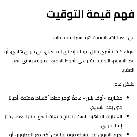
هم قيمة التوقيت
 العقارات، التوقيت هو استراتيجية مالية.
اء كنت تشتري خلال مرحلة إطلاق المشروع، في سوق هادئ، أو
د التسليم، التوقيت يؤثر على شروط الدفع، المرونة، وحتى سعر
عقار.
كل عام:
مشاريع «أوف بلان» عادةً توفر خطط أقساط ممتدة، أحيانًا
حتى بعد التسليم.
العقارات الجاهزة للسكن تحتاج دفعات أسرع لكنها تعطي دخل
إيجار فوري.
ركود السوق قد يمنحك قوة تفاوض أكبر مع المطورين أو