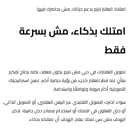
تلاك العقار لازم يدعم حياتك، مش يحاصرك فيها.
متلك بذكاء، مش بسرعة
قط
ويل العقارات في دبي مش لازم يكون معقد، لكنه يحتاج تفكير
أنٍ. لما تنظر للعقار كجزء من رؤية حياتية أكبر، تصبح استراتيجيتك
تمويلية أكثر مرونة وتوافقًا واستدامة.
اء اخترت التمويل التقليدي عبر الرهن العقاري، أو التمويل الذاتي،
 حتى التعاون في التملك أو استخدام مصادر دخل جانبية، تذكر:
هدف مش بس تملك عقار، الهدف أن تمتلكه بذكاء.