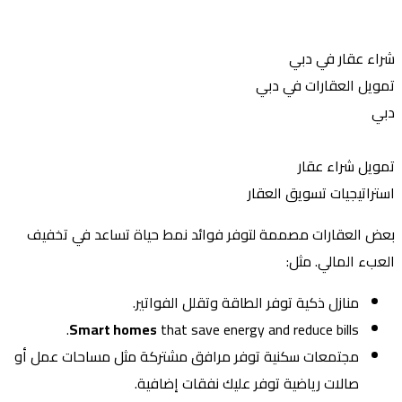
اء عقار في دبي
ويل العقارات في دبي
بي
ويل شراء عقار
تراتيجيات تسويق العقار
ض العقارات مصممة لتوفر فوائد نمط حياة تساعد في تخفيف
عبء المالي. مثل:
منازل ذكية توفر الطاقة وتقلل الفواتير.
Smart homes
that save energy and reduce bills.
مجتمعات سكنية توفر مرافق مشتركة مثل مساحات عمل أو
صالات رياضية توفر عليك نفقات إضافية.