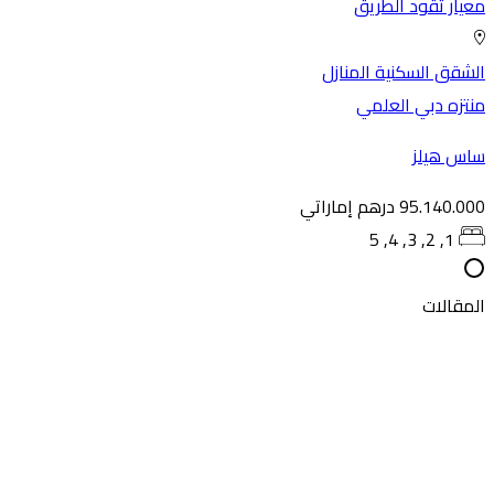
يار تقود الطريق
شقق السكنية
المنازل
تزه دبي العلمي
اس هيلز
95.140. درهم إماراتي
1, 2, 3, 4, 5
مقالات