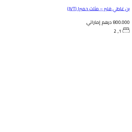
 غاطي فلير – مثلث جميرا (JVT)
800. درهم إماراتي
1, 2