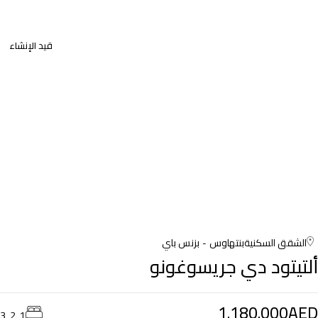
قيد الإنشاء
الشقق السكنية
بنتهاوس
بزنس باي
ألتيتود دي جريسوغونو
1.180.000AED
1, 2, 3