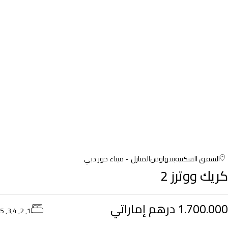
الشقق السكنية
بنتهاوس
المنازل
ميناء خور دبي
كريك ووترز 2
1.700.000 درهم إماراتي
1, 2, 3,4, 5