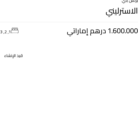
بزنس باي
الاسترليني
1.600.000 درهم إماراتي
1, 2, 3
قيد الإنشاء