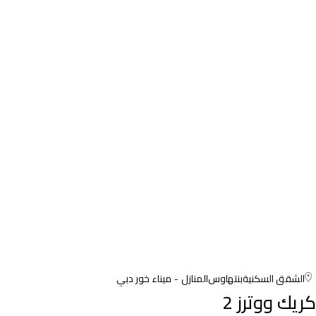
الشقق السكنية
بنتهاوس
المنازل
ميناء خور دبي
كريك ووترز 2