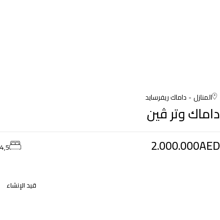
المنازل
داماك ريفرسايد
داماك وتر ڤين
2.000.000AED
4,5
قيد الإنشاء