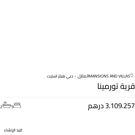
MANSIONS AND VILLAS
المنازل
دبي هيلز استيت
قرية تورمينا
3.109.257 درهم
2
5
قيد الإنشاء