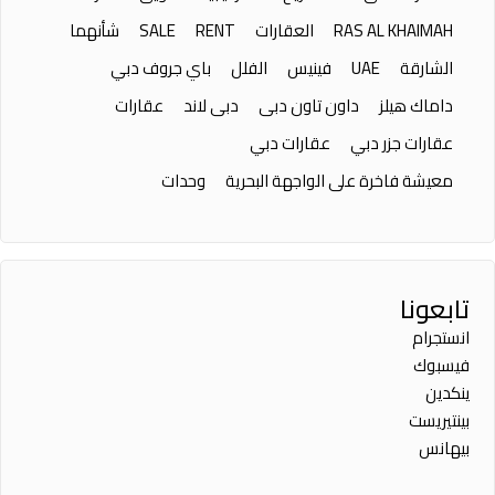
RAS AL KHAIMAH
العقارات
RENT
SALE
شأنهما
الشارقة
UAE
فينيس
الفلل
باي جروف دبي
داماك هيلز
داون تاون دبى
دبى لاند
عقارات
عقارات جزر دبي
عقارات دبي
معيشة فاخرة على الواجهة البحرية
وحدات
تابعونا
انستجرام
فيسبوك
ينكدين
بينتيريست
بيهانس