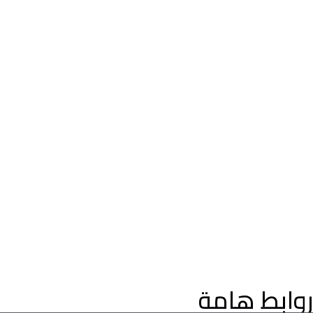
اعثر على عقارات فاخرة للبيع في دبي، فلل وشقق، مع إرشادات م
خبراء العقارات في دبي. استكشف عقارات دبي على الخريطة، وعقارا
التملك الحر، وفرص الاستثمار الواعدة في سوق العقارات المتنامي ف
دبي.
روابط هامة