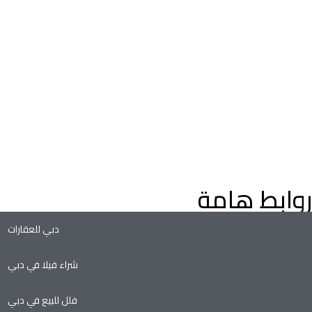
اعثر على عقارات فاخرة للبيع في دبي، فلل وشقق، مع إرشادات م
خبراء العقارات في دبي. استكشف عقارات دبي على الخريطة، وعقارا
التملك الحر، وفرص الاستثمار الواعدة في سوق العقارات المتنامي ف
دبي.
روابط هامة
دبي للعقارات
شراء فيلا في دبي
فلل للبيع في دبي