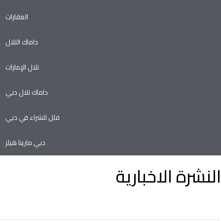
العقارات
داماك التلال
تلال الإمارات
داماك تلال دبي
فلل للشراء في دبي
دبي مارينا هيلز
النشرة الاخبارية
توفير الوقت وسهولة تأجير أو بيع الممتلكات الخاصة بك مع أدنى نسب
في سوق العقارات.