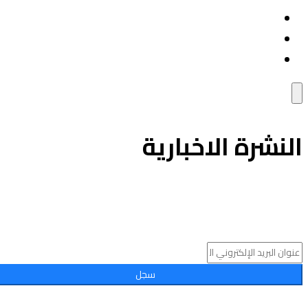
داماك تلال دبي
فلل للشراء في دبي
دبي مارينا هيلز
لنشرة الاخبارية
توفير الوقت وسهولة تأجير أو بيع الممتلكات الخاصة بك مع أدنى
نسبة في سوق العقارات.
سجل
© 2024 معيار, جميع الحقوق محفوظة