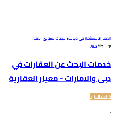
عقارات
الاستثمار في دبي
استراتيجيات تسويق العقار
واسطة
معيار
دمات البحث عن العقارات في
بى والامارات - معيار العقارية
اءة المزيد