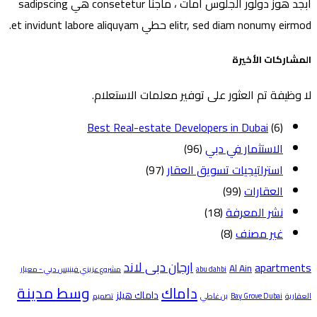
أبجد هوز دولور الجلوس امات ، ماجنا consetetur هي sadipscing
elitr, sed diam nonumy eir حطي et invidunt labore aliquyam.
مشاركات الأخيرة
 وظيفة تم العثور على توفير معلمات الاستعلام.
Best Real-estate Developers in Dubai
(6)
الاستثمار في دبي
(96)
استراتيجيات تسويق العقار
(97)
العقارات
(99)
نشر المعرفة
(18)
غير مصنف
(8)
ارجان دبى لاند
apartment
Al Ain
abu dahbi
مشروع عزيزي فينيس دبي - معيار
وسط مدينة
داماك
داماك هيلز
عقارية
Bay Grove Dubai
بن غاطي
تصميم