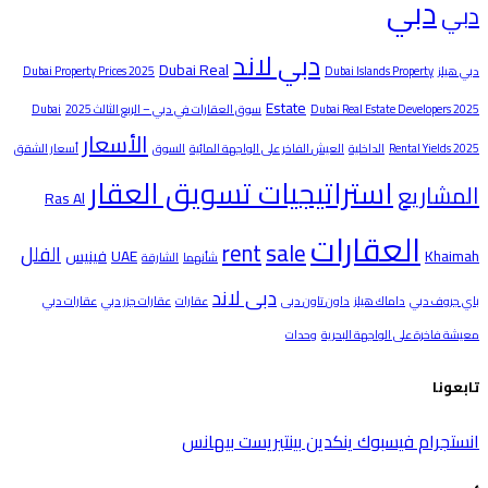
دبي
بي
دبي لاند
Dubai Real
ي هيلز
Dubai Islands Property
Dubai Property Prices 2025
Estate
Dubai Real Estate Developers 20
سوق العقارات في دبي – الربع الثالث 2025
Dubai
الأسعار
Rental Yields 20
الداخلية
العيش الفاخر على الواجهة المائية
السوق
أسعار الشقق
استراتيجيات تسويق العقار
لمشاريع
Ras Al
العقارات
sale
rent
الفلل
Khaim
UAE
فينيس
شأنهما
الشارقة
دبى لاند
ي جروف دبي
داماك هيلز
داون تاون دبى
عقارات
عقارات جزر دبي
عقارات دبي
يشة فاخرة على الواجهة البحرية
وحدات
بعونا
ستجرام
فيسبوك
ينكدين
بينتيريست
بيهانس