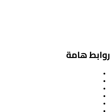
اعثر على عقارات فاخرة للبيع في دبي، فلل وشقق، مع إرشادات
من خبراء العقارات في دبي. استكشف عقارات دبي على الخريطة،
وعقارات التملك الحر، وفرص الاستثمار الواعدة في سوق العقارات
المتنامي في دبي.
وابط هامة
دبي للعقارات
شراء فيلا في دبي
فلل للبيع في دبي
العقارات
داماك التلال
تلال الإمارات