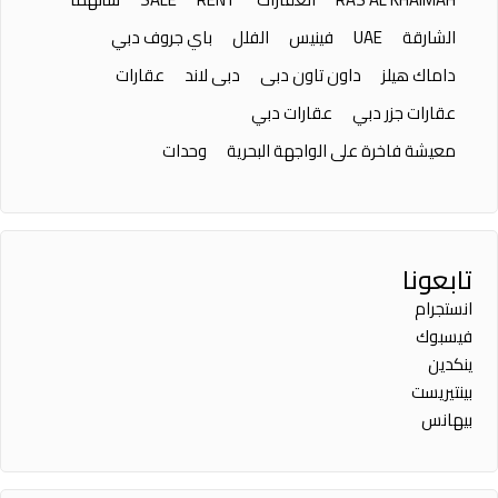
الشارقة
UAE
فينيس
الفلل
باي جروف دبي
داماك هيلز
داون تاون دبى
دبى لاند
عقارات
عقارات جزر دبي
عقارات دبي
معيشة فاخرة على الواجهة البحرية
وحدات
تابعونا
انستجرام
فيسبوك
ينكدين
بينتيريست
بيهانس