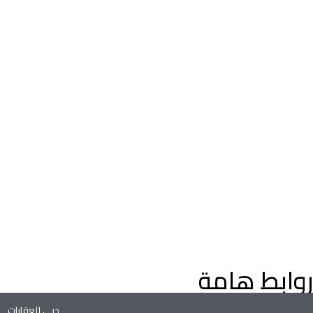
اعثر على عقارات فاخرة للبيع في دبي، فلل وشقق، مع إرشادات م
خبراء العقارات في دبي. استكشف عقارات دبي على الخريطة، وعقارا
التملك الحر، وفرص الاستثمار الواعدة في سوق العقارات المتنامي ف
دبي.
روابط هامة
دبي للعقارات