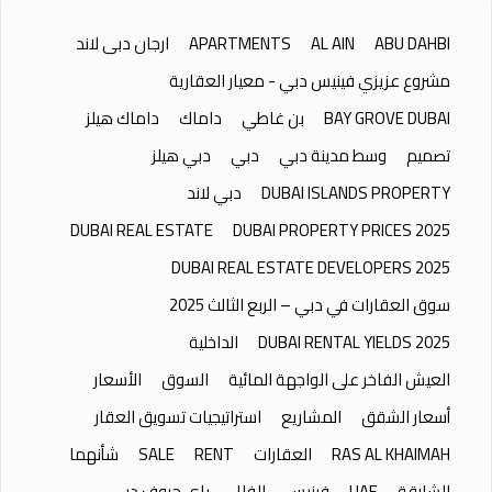
ABU DAHBI
AL AIN
APARTMENTS
ارجان دبى لاند
مشروع عزيزي فينيس دبي - معيار العقارية
BAY GROVE DUBAI
بن غاطي
داماك
داماك هيلز
تصميم
وسط مدينة دبي
دبي
دبي هيلز
DUBAI ISLANDS PROPERTY
دبي لاند
DUBAI REAL ESTATE
DUBAI PROPERTY PRICES 2025
DUBAI REAL ESTATE DEVELOPERS 2025
سوق العقارات في دبي – الربع الثالث 2025
DUBAI RENTAL YIELDS 2025
الداخلية
العيش الفاخر على الواجهة المائية
السوق
الأسعار
أسعار الشقق
المشاريع
استراتيجيات تسويق العقار
RAS AL KHAIMAH
العقارات
RENT
SALE
شأنهما
الشارقة
UAE
فينيس
الفلل
باي جروف دبي